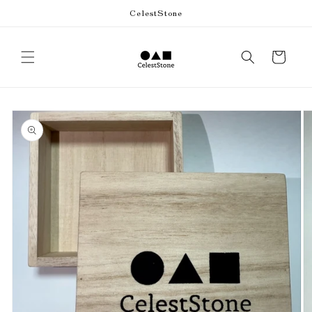
コンテ
CelestStone
ンツに
進む
カ
ー
ト
商品情
報にス
キップ