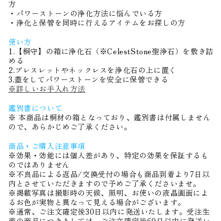
方
・パワーストーンの浄化方法に悩んでいる方
・浄化と保管を同時に行えるアイテムをお探しの方
使い方
1.【桐守】の箱に浄化石（※CelestStone聖浄石）を敷き詰
める
2.ブレスレットやネックレスを浄化石の上に置く
3.蓋をしてパワーストーンを安全に保管できる
※詳しいお手入れ方法
鑑別書について
※ 本商品は桐材の箱となっており、鑑別書は付属しません
ので、あらかじめご了承ください。
商品・ご購入注意事項
※効果・効能には個人差があり、特定の効果を保証するも
のではありません
※不良品による返品/交換受付の場合も商品到着より7日以
内とさせていただきますので予めご了承くださいませ。
※掲載写真は撮影時の天候、照明、お使いの液晶画面によ
るお色が実物と異なって見える場合がございます。
※通常、ご注文確定後30日以内に発送いたします。受注生
産の商品につきましては、ご注文確定後60日以内に発送い