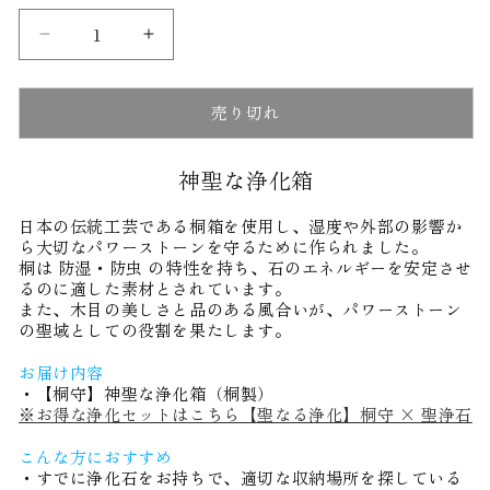
格
【桐
【桐
守】
守】
神
神
売り切れ
聖
聖
な
な
神聖な浄化箱
浄
浄
化
化
日本の伝統工芸である桐箱を使用し、湿度や外部の影響か
箱
箱
ら大切なパワーストーンを守るために作られました。
（桐
（桐
桐は 防湿・防虫 の特性を持ち、石のエネルギーを安定させ
製）
製）
るのに適した素材とされています。
の
の
また、木目の美しさと品のある風合いが、パワーストーン
の聖域としての役割を果たします。
数
数
量
量
お届け内容
を
を
・【桐守】神聖な浄化箱（桐製）
減
増
※お得な浄化セットはこちら【聖なる浄化】桐守 × 聖浄石
ら
や
こんな方におすすめ
す
す
・すでに浄化石をお持ちで、適切な収納場所を探している