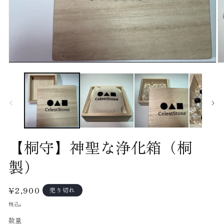
モ
モ
ー
ー
ダ
ダ
ル
ル
で
で
メ
メ
デ
デ
ィ
ィ
ア
ア
【桐守】神聖な浄化箱（桐
(1)
(2
を
を
製）
開
開
く
く
通
¥2,900
売り切れ
常
税込。
価
数量