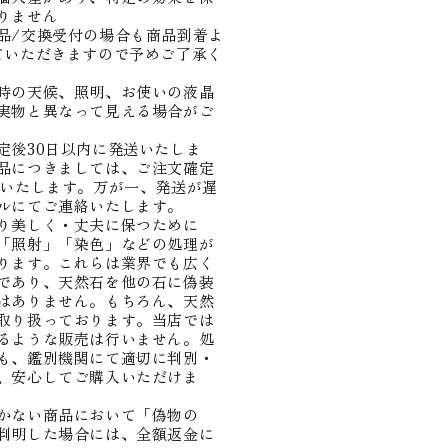
りません
品/交換受付の場合も商品到着よ
ていただきますので予めご了承く
時の天候、照明、お使いの液晶
実物と異なって見える場合がご
定後30日以内に発送いたしま
品につきましては、ご注文確定
送いたします。万が一、発送が遅
ルにてご連絡いたします。
り美しく・丈夫に保つために
「照射」「染色」などの処理が
ります。これらは業界でも広く
であり、天然石を他の石に偽装
はありません。もちろん、天然
取り扱っております。当店では
るような販売は行いません。処
も、鑑別機関にて適切に判別・
、安心してご購入いただけま
かない商品において「偽物の
判明した場合には、全額返金に