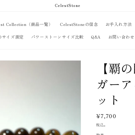
CelestStone
est Collection（商品一覧）
CelestStoneの信念
お手入れ方法
のサイズ測定
パワーストーンサイズ比較
Q&A
お問い合わせ
【覇の
ガーア
ット
通
¥7,700
常
税込。
価