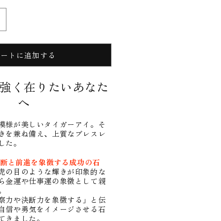
【覇
の
眼
カートに追加する
光】
タ
強く在りたいあなた
イ
ガ
へ
ー
ア
模様が美しいタイガーアイ。そ
イ
きを兼ね備え、上質なブレスレ
した。
ブ
レ
 決断と前進を象徴する成功の石
ス
虎の目のような輝きが印象的な
レ
ら金運や仕事運の象徴として親
。
ッ
察力や決断力を象徴する」と伝
ト
自信や勇気をイメージさせる石
の
てきました。