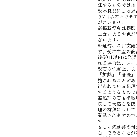
証するものではあ
※不良品による返
り7日以内とさせ
ださいませ。
※掲載写真は撮影
画面によるお色が
ざいます。
※通常、ご注文確
す。受注生産の商
後60日以内に発
れる場合は、メー
※石の性質上、よ
「加熱」「含浸」
施されることがあ
行われている処理
するようなもので
無処理の石も多数
決して天然石を偽
理の有無について
記載されますので
す。
もしも鑑別書の付
石」であることが