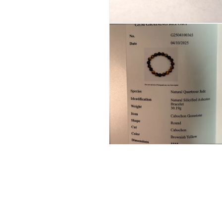
開
く
モ
ー
ダ
ル
で
メ
デ
ィ
ア
(2)
を
開
く
モ
ー
ダ
ル
で
メ
デ
ィ
ア