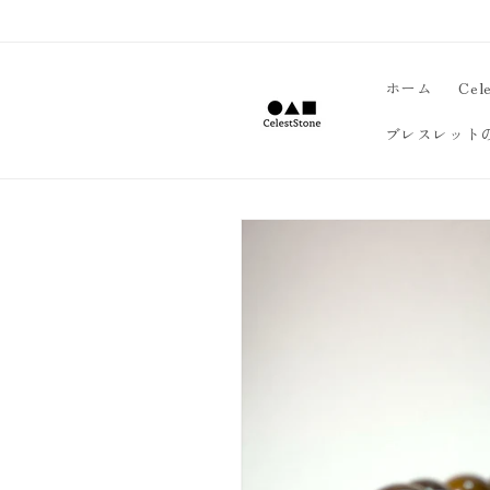
コンテ
ンツに
進む
ホーム
Cel
ブレスレット
商品情
報にス
キップ