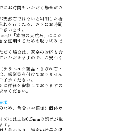
でにお時間をいただく場合がご
が天然石ではないと判明した場
入れを行うため、さらにお時間
ございます。
Stoneが「本物の天然石」にこだ
さを証明するための取り組みで
ただく場合は、返金の対応も含
ていただきますので、ご安心く
（テラヘルツ商品・さざれ石・
は、鑑別書を付けておりません
ご了承ください。
ジに詳細を記載しておりますの
求めください。
事項
のため、色合いや模様に個体差
イズには
±約0.5mmの誤差が生
ます
。
個人差があり、特定の効果を保