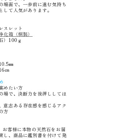
数
の場面で、一歩前に進む気持ち
として人気があります。
量
を
増
レスレット
や
浄化箱（桐製）
）100ｇ
す
0.5㎜
16㎝
め
高めたい方
の場で、決断力を後押ししてほ
、意志ある存在感を感じるアク
の方
eでは、お客様に本物の天然石をお届
束し、商品に鑑別書を付けて発