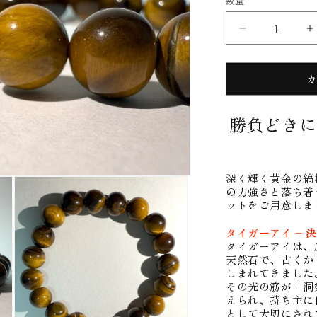
数量
格
【覇
の
眼
光】
タ
勝負どきに
イ
ガ
ー
ア
深く輝く黄金の縞
イ
の力強さと落ち着
ットをご用意しま
ブ
レ
タイガーアイ –
ス
タイガーアイは、
レ
天然石で、古くか
しまれてきました
ッ
その光の筋が「洞
ト
えられ、持ち主に
の
として大切にされ