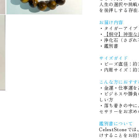
数
人生の選択や挑戦
を後押しする存在
量
モ
を
お届け内容
ー
減
・タイガーアイブ
ダ
ら
・
【桐守】神聖な
ル
で
・浄化石（さざれ石
す
メ
・鑑別書
デ
ィ
サイズガイド
ア
・ビーズ直径：約1
(3)
・
内周サイズ
：約
を
開
こんな方におすす
く
・
金運・仕事運を
・ビジネスや勝負
しい方
・落ち着きの中に
セサリーをお求め
鑑別書について
CelestSton
けすることをお約