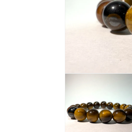
モ
ー
ダ
ル
で
メ
デ
ィ
ア
(1)
を