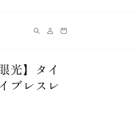
ロ
カ
グ
ー
イ
ト
ン
眼光】タイ
イブレスレ