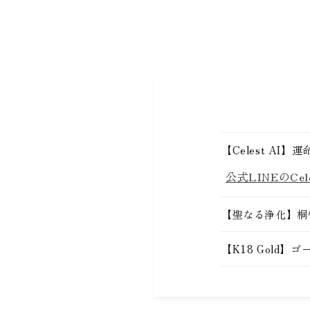
【Celest A
公式LINEのC
【聖なる浄化】桐守
【K18 Gold